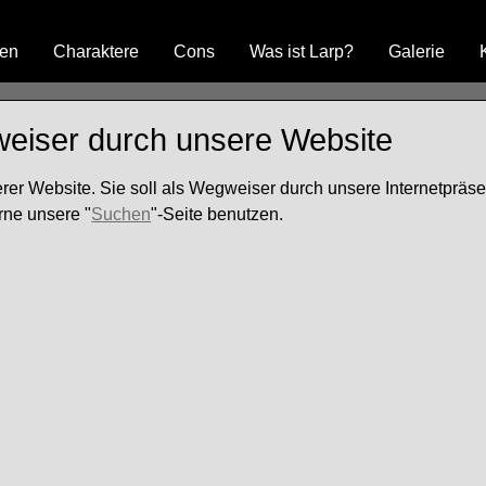
den
Charaktere
Cons
Was ist Larp?
Galerie
weiser durch unsere Website
serer Website. Sie soll als Wegweiser durch unsere Internetpräs
rne unsere "
Suchen
"-Seite benutzen.