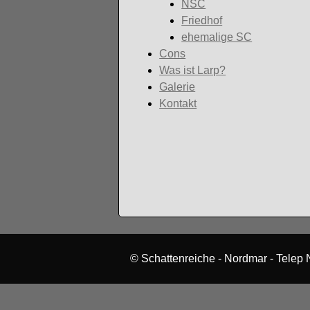
NSC
Friedhof
ehemalige SC
Cons
Was ist Larp?
Galerie
Kontakt
© Schattenreiche - Nordmar - Telep 