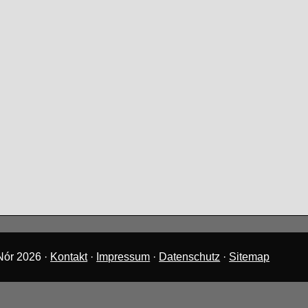
Nór 2026 ·
Kontakt
·
Impressum
·
Datenschutz
·
Sitemap