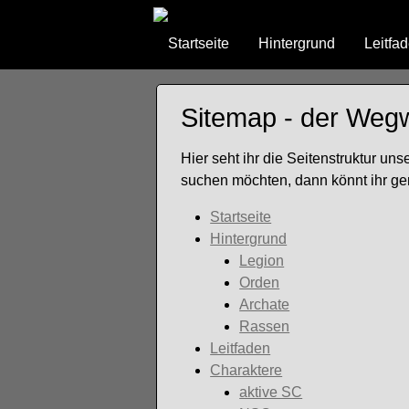
Navigation
Startseite
Hintergrund
Leitfa
überspringen
Sitemap - der Weg
Hier seht ihr die Seitenstruktur un
suchen möchten, dann könnt ihr ge
Startseite
Hintergrund
Legion
Orden
Archate
Rassen
Leitfaden
Charaktere
aktive SC